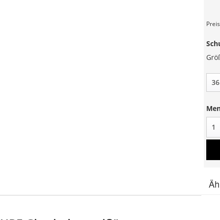
Preis
Sch
Grö
Men
Äh